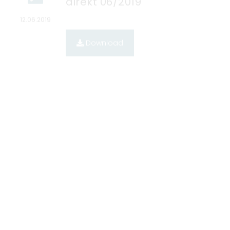
Seeheim-Jugenheim
direkt 12/2018
16.12.2018
Download
Seeheim-Jugenheim
direkt 01/2018
22.06.2018
Download