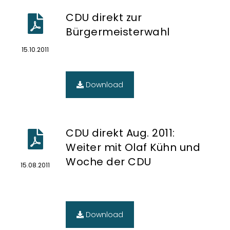
CDU direkt zur
Download
Bürgermeisterwahl
15.10.2011
Download
CDU direkt Aug. 2011:
Weiter mit Olaf Kühn und
Woche der CDU
15.08.2011
Download