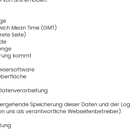
age
nwich Mean Time (GMT)
rete Seite)
ode
enge
derung kommt
owsersoftware
Oberfläche
Datenverarbeitung
gehende Speicherung dieser Daten und der Log-Files 
n uns als verantwortliche Webseitenbetreiber).
tung