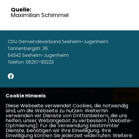
Quelle:
Maximilian Schimmel
CDU Gemeindeverband Seeheim-Jugenheim
Tannenbergstr. 36
64342 Seeheim-Jugenheim
Telefon: 06257-83223
Impressum
Datenschutz
Kontakt
Cookie Hinweis
Diese Webseite verwendet Cookies, die notwendig
Michael Gahler, MdEP
sind, um die Webseite zu nutzen. Weiterhin
verwenden wir Dienste von Drittanbietern, die uns
Patricia Lips, MdB
helfen, unser Webangebot zu verbessern (Website-
Optmierung). Für die Verwendung bestimmter
Dienste, benötigen wir Ihre Einwilligung. Ihre
Ina Dürr, MdL
Einwilligung können Sie jederzeit widerrufen. Weitere