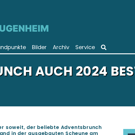
JUGENHEIM
andpunkte
Bilder
Archiv
Service
NCH AUCH 2024 BES
r soweit, der beliebte Adventsbrunch
and in der ausgebauten Scheune am