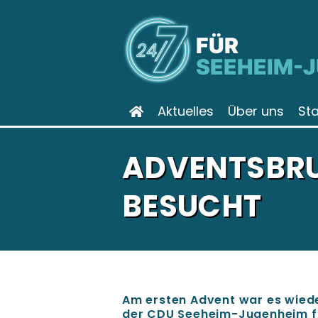
FÜR
SEEHEIM-
Aktuelles
Über uns
St
ADVENTSBRU
BESUCHT
Am ersten Advent war es wiede
der CDU Seeheim-Jugenheim f