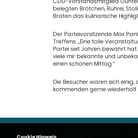
CDU-Vorstandsmitglied Günte
belegten Brötchen, Rührei, Sto
Braten das kulinarische Highli
Der Parteivorsitzende Max P
Treffens: „Eine tolle Veranstal
Partei seit Jahren bewährt ha
viele mir bekannte und unbe
einen schönen Mittag.“
Die Besucher waren sich einig
kommenden gerne wiederholt 
CDU Gemeindeverband Seeheim-Jug
Cookie Hinweis
Tannenbergstr. 36