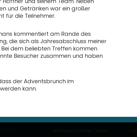
r Hoffner und seinem Team. Neben
llen und Getränken war ein großer
ght für die Teilnehmer.
anhans kommentiert am Rande des
tung, die sich als Jahresabschluss meiner
t. Bei dem beliebten Treffen kommen
kannte Besucher zusammen und haben
, dass der Adventsbrunch im
werden kann.
enheim
Michael Gahler, MdEP
CD