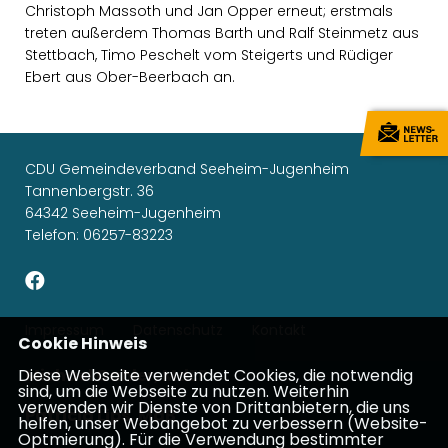
Christoph Massoth und Jan Opper erneut; erstmals
treten außerdem Thomas Barth und Ralf Steinmetz aus
Stettbach, Timo Peschelt vom Steigerts und Rüdiger
Ebert aus Ober-Beerbach an.
CDU Gemeindeverband Seeheim-Jugenheim
Tannenbergstr. 36
64342 Seeheim-Jugenheim
Telefon: 06257-83223
Impressum
Datenschutz
Kontakt
Cookie Hinweis
Diese Webseite verwendet Cookies, die notwendig
Michael Gahler, MdEP
sind, um die Webseite zu nutzen. Weiterhin
verwenden wir Dienste von Drittanbietern, die uns
Patricia Lips, MdB
helfen, unser Webangebot zu verbessern (Website-
Optmierung). Für die Verwendung bestimmter